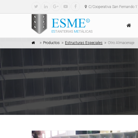
C/Cooperativa San Fernando 1
ES
TANTERIAS
ME
TÁLICAS
Productos
Estructuras Especiales
Otro Almacenaje