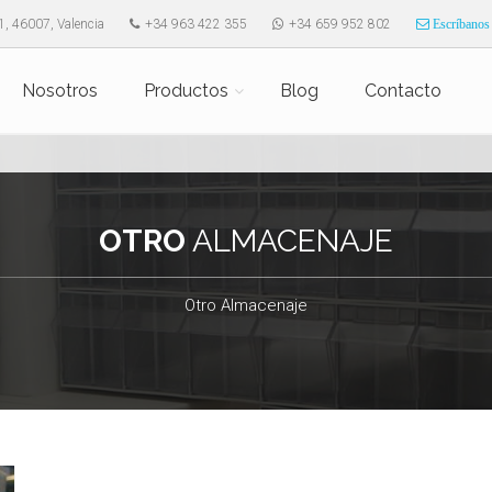
1, 46007, Valencia
+34 963 422 355
+34 659 952 802
Escríbanos
Nosotros
Productos
Blog
Contacto
OTRO
ALMACENAJE
Otro Almacenaje