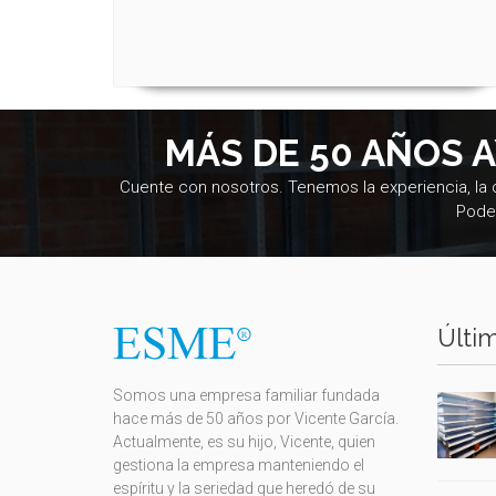
MÁS DE 50 AÑOS 
Cuente con nosotros. Tenemos la experiencia, la
Pode
Últim
Somos una empresa familiar fundada
hace más de 50 años por Vicente García.
Actualmente, es su hijo, Vicente, quien
gestiona la empresa manteniendo el
espíritu y la seriedad que heredó de su