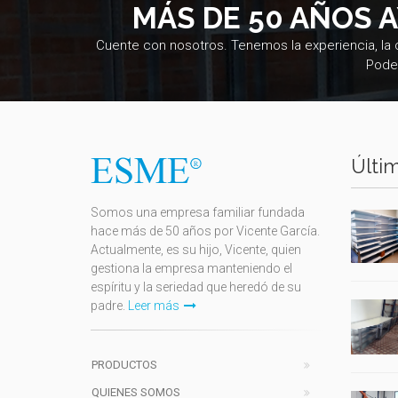
MÁS DE 50 AÑOS 
Cuente con nosotros. Tenemos la experiencia, la
Pode
Últim
Somos una empresa familiar fundada
hace más de 50 años por Vicente García.
Actualmente, es su hijo, Vicente, quien
gestiona la empresa manteniendo el
espíritu y la seriedad que heredó de su
padre.
Leer más
PRODUCTOS
QUIENES SOMOS