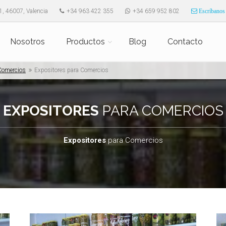
1, 46007, Valencia
+34 963 422 355
+34 659 952 802
Escríbanos
Nosotros
Productos
Blog
Contacto
Comercios
Expositores para Comercios
EXPOSITORES
PARA COMERCIOS
Expositores
para Comercios