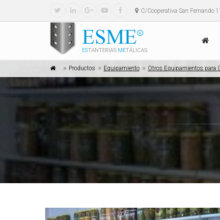
C/Cooperativa San Fernando 1
ES
TANTERIAS
ME
TÁLICAS
Productos
Equipamiento
Otros Equipamientos para 