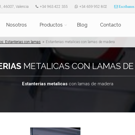
1, 46007, Valencia
+34 963 422 355
+34 659 952 802
Escríbanos
Nosotros
Productos
Blog
Contacto
s: Estanterias con lamas
Estanterias metalicas con lamas de madera
ERIAS
METALICAS CON LAMAS DE
Estanterias metalicas
con lamas de madera