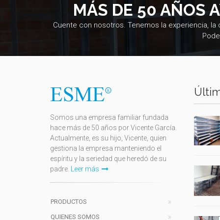
MÁS DE 50 AÑOS 
Cuente con nosotros. Tenemos la experiencia, la
Pode
Últim
Somos una empresa familiar fundada
hace más de 50 años por Vicente García.
Actualmente, es su hijo, Vicente, quien
gestiona la empresa manteniendo el
espíritu y la seriedad que heredó de su
padre.
Leer más
PRODUCTOS
QUIENES SOMOS