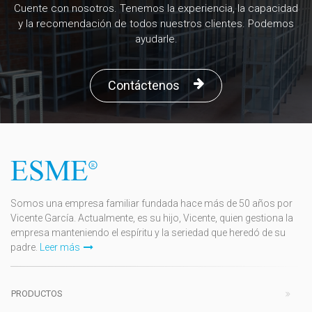
Cuente con nosotros. Tenemos la experiencia, la capacidad
y la recomendación de todos nuestros clientes. Podemos
ayudarle.
Contáctenos
Somos una empresa familiar fundada hace más de 50 años por
Vicente García. Actualmente, es su hijo, Vicente, quien gestiona la
empresa manteniendo el espíritu y la seriedad que heredó de su
padre.
Leer más
PRODUCTOS