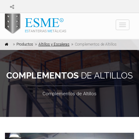
Toggle
ES
TANTERIAS
ME
TÁLICAS
navigati
Productos
Altillos y Escaleras
Complementos de Altillos
COMPLEMENTOS
DE ALTILLOS
Complementos de Altillos