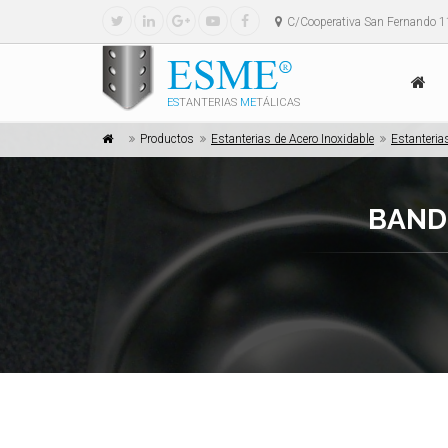
C/Cooperativa San Fernando 1
ES
TANTERIAS
ME
TÁLICAS
Productos
Estanterias de Acero Inoxidable
Estanteria
BAND