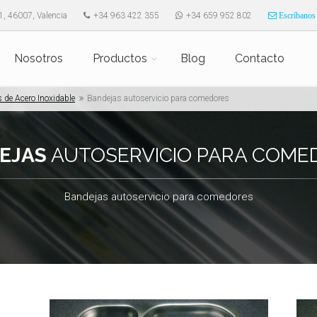
1, 46007, Valencia
+34 963 422 355
+34 659 952 802
Escríbanos
Nosotros
Productos
Blog
Contacto
s de Acero Inoxidable
Bandejas autoservicio para comedores
EJAS
AUTOSERVICIO PARA COME
Bandejas autoservicio para comedores