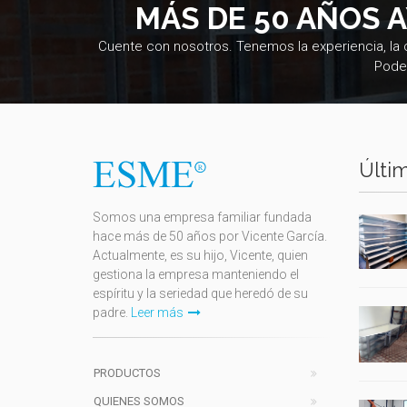
MÁS DE 50 AÑOS 
Cuente con nosotros. Tenemos la experiencia, la
Pode
Últim
Somos una empresa familiar fundada
hace más de 50 años por Vicente García.
Actualmente, es su hijo, Vicente, quien
gestiona la empresa manteniendo el
espíritu y la seriedad que heredó de su
padre.
Leer más
PRODUCTOS
QUIENES SOMOS