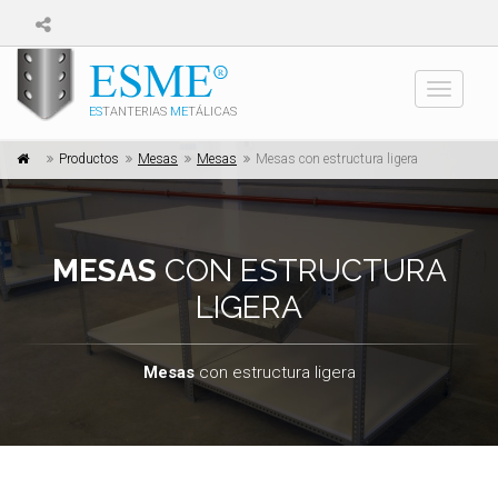
Toggle
ES
TANTERIAS
ME
TÁLICAS
navigati
Productos
Mesas
Mesas
Mesas con estructura ligera
MESAS
CON ESTRUCTURA
LIGERA
Mesas
con estructura ligera