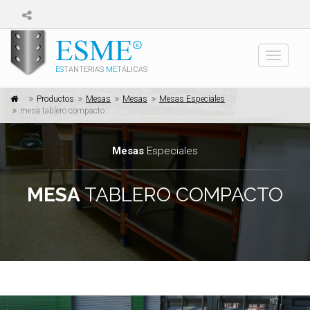
Toggle
ES
TANTERIAS
ME
TÁLICAS
navigati
Productos
Mesas
Mesas
Mesas Especiales
mesa tablero compacto
Mesas
Especiales
MESA
TABLERO COMPACTO