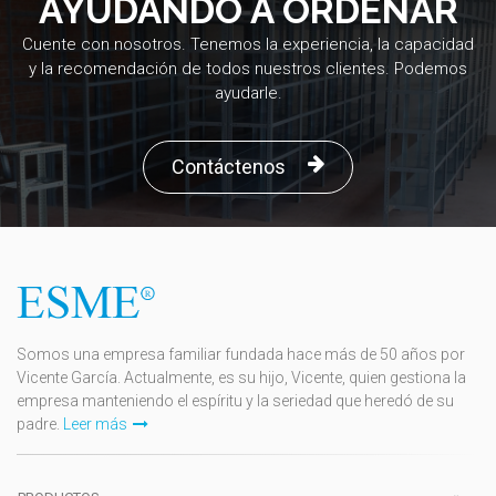
AYUDANDO A ORDENAR
Cuente con nosotros. Tenemos la experiencia, la capacidad
y la recomendación de todos nuestros clientes. Podemos
ayudarle.
Contáctenos
Somos una empresa familiar fundada hace más de 50 años por
Vicente García. Actualmente, es su hijo, Vicente, quien gestiona la
empresa manteniendo el espíritu y la seriedad que heredó de su
padre.
Leer más