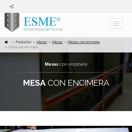
Toggle
ES
TANTERIAS
ME
TÁLICAS
navigati
Productos
Mesas
Mesas
Mesas con encimera
mesa con encimera
Mesas
con encimera
MESA
CON ENCIMERA