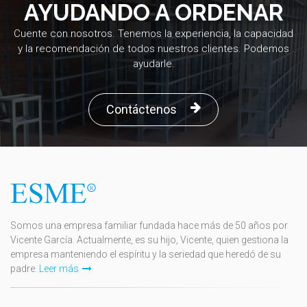
AYUDANDO A ORDENAR
Cuente con nosotros. Tenemos la experiencia, la capacidad
y la recomendación de todos nuestros clientes. Podemos
ayudarle.
Contáctenos
Somos una empresa familiar fundada hace más de 50 años por
Vicente García. Actualmente, es su hijo, Vicente, quien gestiona la
empresa manteniendo el espíritu y la seriedad que heredó de su
padre.
Leer más