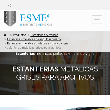
Toggle
ES
TANTERIAS
ME
TÁLICAS
navigati
Productos
Estanterías Metálicas
Estanterías metálicas de ángulo ranurado
Estanterias metalicas pintadas en blanco y gris
estanterias metalicas grises para archivos
Estanterias
metalicas pintadas en blanco y gris
ESTANTERIAS
METALICAS
GRISES PARA ARCHIVOS