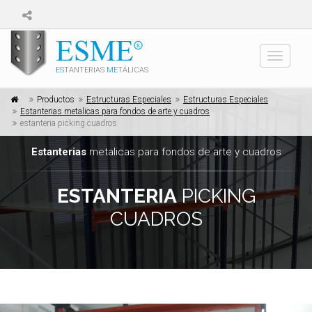
Toggle
ES
TANTERIAS
ME
TÁLICAS
navigati
Productos
Estructuras Especiales
Estructuras Especiales
Estanterias metalicas para fondos de arte y cuadros
estanteria picking cuadros
Estanterias
metalicas para fondos de arte y cuadros
ESTANTERIA
PICKING
CUADROS