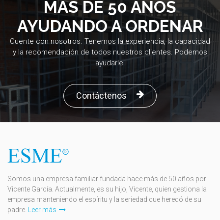
MÁS DE 50 AÑOS
AYUDANDO A ORDENAR
Cuente con nosotros. Tenemos la experiencia, la capacidad
y la recomendación de todos nuestros clientes. Podemos
ayudarle.
Contáctenos
Somos una empresa familiar fundada hace más de 50 años por
Vicente García. Actualmente, es su hijo, Vicente, quien gestiona la
empresa manteniendo el espíritu y la seriedad que heredó de su
padre.
Leer más