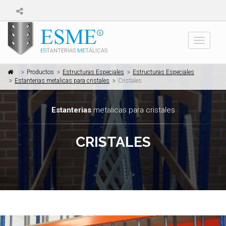
Toggle
ES
TANTERIAS
ME
TÁLICAS
navigati
Productos
Estructuras Especiales
Estructuras Especiales
Estanterias metalicas para cristales
Cristales
Estanterias
metalicas para cristales
CRISTALES