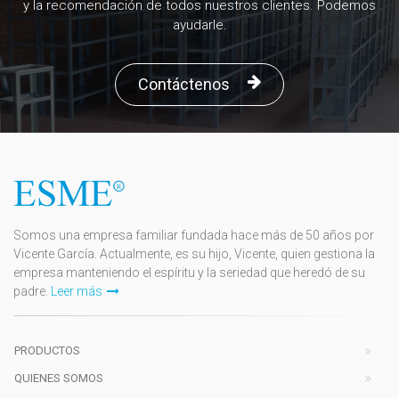
y la recomendación de todos nuestros clientes. Podemos
ayudarle.
Contáctenos
Somos una empresa familiar fundada hace más de 50 años por
Vicente García. Actualmente, es su hijo, Vicente, quien gestiona la
empresa manteniendo el espíritu y la seriedad que heredó de su
padre.
Leer más
PRODUCTOS
QUIENES SOMOS