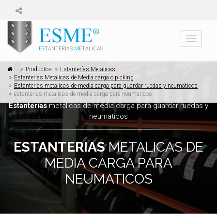
Toggle
ES
TANTERIAS
ME
TÁLICAS
navigati
Productos
Estanterías Metálicas
Estanterias Metalicas de Media carga o picking
Estanterias metalicas de media carga para guardar ruedas y neumaticos
estanterias metalicas de media carga para neumaticos
Estanterias
metalicas de media carga para guardar ruedas y
neumaticos
ESTANTERIAS
METALICAS DE
MEDIA CARGA PARA
NEUMATICOS