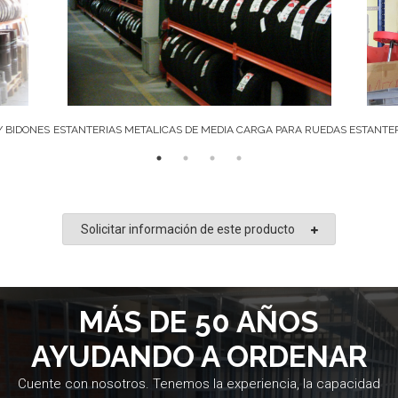
Y BIDONES
ESTANTERIAS METALICAS DE MEDIA CARGA PARA RUEDAS
ESTANTER
Solicitar información de este producto
MÁS DE 50 AÑOS
AYUDANDO A ORDENAR
Cuente con nosotros. Tenemos la experiencia, la capacidad