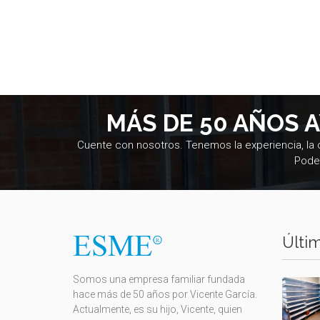
MÁS DE 50 AÑOS 
Cuente con nosotros. Tenemos la experiencia, la
Pode
Últim
Somos una empresa familiar fundada
hace más de 50 años por Vicente García.
Actualmente, es su hijo, Vicente, quien