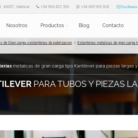
1, 46007, Valencia
+34 963 422 355
+34 659 952 802
Escríbanos
Nosotros
Productos
Blog
Contacto
s de Gran carga o estanterias de paletizacion
Estanterias metalicas de gran carga t
terias
metalicas de gran carga tipo Kantilever para piezas largas y
ILEVER
PARA TUBOS Y PIEZAS L