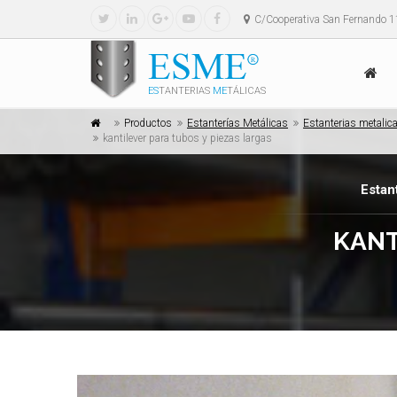
C/Cooperativa San Fernando 1
ES
TANTERIAS
ME
TÁLICAS
Productos
Estanterías Metálicas
Estanterias metalica
kantilever para tubos y piezas largas
Estan
KANT