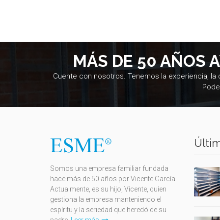
MÁS DE 50 AÑOS 
Cuente con nosotros. Tenemos la experiencia, la
Pode
Últim
Somos una empresa familiar fundada
hace más de 50 años por Vicente García.
Actualmente, es su hijo, Vicente, quien
gestiona la empresa manteniendo el
espíritu y la seriedad que heredó de su
padre.
Leer más