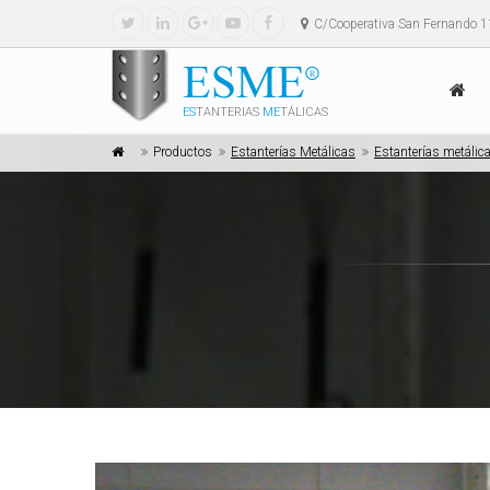
C/Cooperativa San Fernando 1
ES
TANTERIAS
ME
TÁLICAS
Productos
Estanterías Metálicas
Estanterías metálic