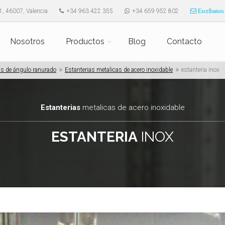
1, 46007, Valencia
+34 963 422 355
+34 659 952 802
Escríbanos
Nosotros
Productos
Blog
Contacto
as de ángulo ranurado
Estanterias metalicas de acero inoxidable
estanteria inox
Estanterias
metalicas de acero inoxidable
ESTANTERIA
INOX