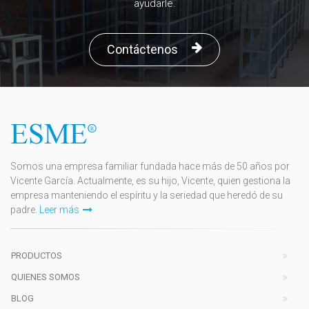
ayudarle.
Contáctenos
Somos una empresa familiar fundada hace más de 50 años por
Vicente García. Actualmente, es su hijo, Vicente, quien gestiona la
empresa manteniendo el espíritu y la seriedad que heredó de su
padre.
Leer más
PRODUCTOS
QUIENES SOMOS
BLOG