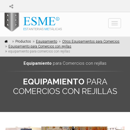
Toggle
ES
TANTERIAS
ME
TÁLICAS
navigati
Productos
Equipamiento
Otros Equipamientos para Comercios
Equipamiento para Comercios con rejillas
equipamiento para comercios con rejillas
Equipamiento
para Comercios con rejillas
EQUIPAMIENTO
PARA
COMERCIOS CON REJILLAS