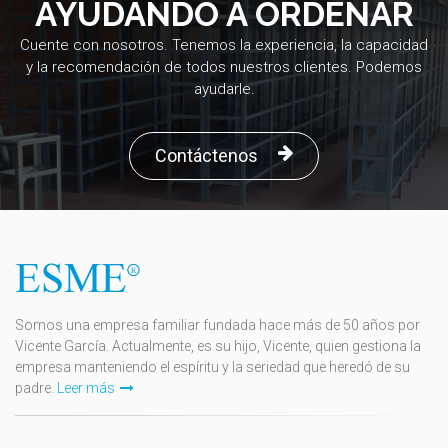
AYUDANDO A ORDENAR
Cuente con nosotros. Tenemos la experiencia, la capacidad
y la recomendación de todos nuestros clientes. Podemos
ayudarle.
Contáctenos
Somos una empresa familiar fundada hace más de 50 años por
Vicente García. Actualmente, es su hijo, Vicente, quien gestiona la
empresa manteniendo el espíritu y la seriedad que heredó de su
padre.
Leer más