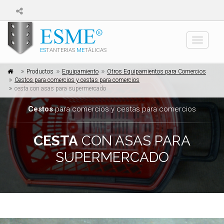
Toggle
ES
TANTERIAS
ME
TÁLICAS
navigati
Productos
Equipamiento
Otros Equipamientos para Comercios
Cestos para comercios y cestas para comercios
cesta con asas para supermercado
Cestos
para comercios y cestas para comercios
CESTA
CON ASAS PARA
SUPERMERCADO