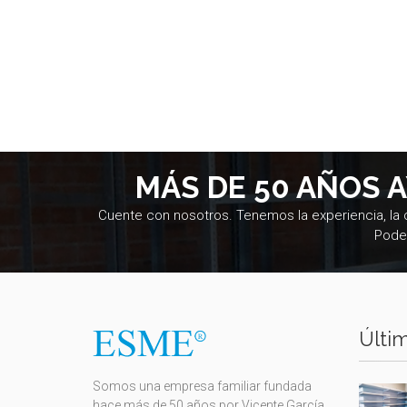
MÁS DE 50 AÑOS 
Cuente con nosotros. Tenemos la experiencia, la
Pode
Últim
Somos una empresa familiar fundada
hace más de 50 años por Vicente García.