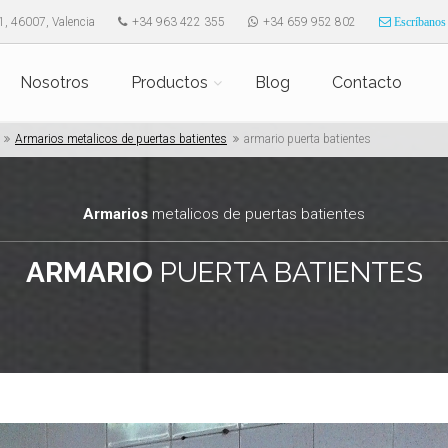
1, 46007, Valencia
+34 963 422 355
+34 659 952 802
Escríbanos
Nosotros
Productos
Blog
Contacto
Armarios metalicos de puertas batientes
armario puerta batientes
Armarios
metalicos de puertas batientes
ARMARIO
PUERTA BATIENTES